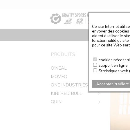
Ce site Internet util
envoyer des cookies à
aident à utiliser le s
fonctionnalité du sit
pour ce site Web sero
CONTA
PRODUITS
cookies nécessair
support en ligne
O'NEAL
Statistiques web 
MOVEO
Accepter la sélect
ONE INDUSTRIES
KINI RED BULL
QUIN