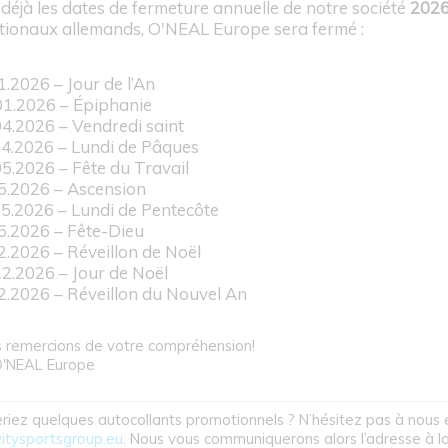
t déjà les dates de fermeture annuelle de notre société
202
ationaux allemands, O'NEAL Europe sera fermé :
1.2026 – Jour de l’An
01.2026 – Épiphanie
04.2026 – Vendredi saint
04.2026 – Lundi de Pâques
05.2026 – Fête du Travail
05.2026 – Ascension
05.2026 – Lundi de Pentecôte
06.2026 – Fête-Dieu
12.2026 – Réveillon de Noël
12.2026 – Jour de Noël
12.2026 – Réveillon du Nouvel An
 remercions de votre compréhension!
O'NEAL Europe
riez quelques autocollants promotionnels ? N’hésitez pas à nous 
itysportsgroup.eu
. Nous vous communiquerons alors l’adresse à 