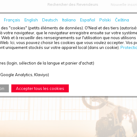
Rechercher des Revendeurs
Nouvelle inscr
Français
English
Deutsch
Italiano
Español
Polski
Čeština
ACCUEIL
ACTUALITÉS
À PROPOS DE 
ise des "cookies" (petits éléments de données). O'Neal et des tiers (autoris
 votre navigateur, que le navigateur enregistre ensuite sur votre systèm
ite Web et à recueillir des renseignements sur l'utilisation que nous utilison
e Web. Ici, vous pouvez choisir les cookies que vous voulez accepter. Vos
nt uniquement stockés sur votre appareil local (dans un cookie).
Protecti
CT
es (login, sélection de la langue et panier d'achat)
(Google Analytics, Klaviyo)
ion
Accepter tous les cookies