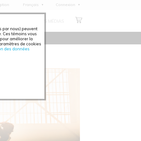
iption
Français
Connexion
English
NOUS
CENTRE DES MÉDIAS
Deutsch
és par nous) peuvent
Italiano
e. Ces témoins vous
s pour améliorer la
Español
 paramètres de cookies
on des données
Polski
Čeština