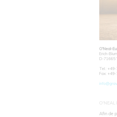
O'Neal-E
Erich-Blum
D-71665 
Tel.: +4
Fax: +49
info@grav
O'NEAL
Afin de 