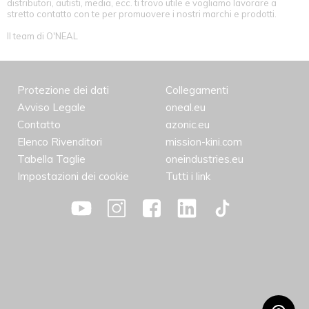
distributori, autisti, media, ecc. ti trovo utile e vogliamo lavorare a
stretto contatto con te per promuovere i nostri marchi e prodotti.
Il team di O'NEAL
Protezione dei dati
Collegamenti
Avviso Legale
oneal.eu
Contatto
azonic.eu
Elenco Rivenditori
mission-kini.com
Tabella Taglie
oneindustries.eu
Impostazioni dei cookie
Tutti i link