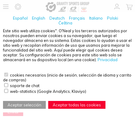
Español
English
Deutsch
Français
Italiano
Polski
Čeština
Este sitio web utiliza cookies".
O'Neal y los terceros autorizados por
nosotros pueden enviar cookies a su navegador, que luego el
RESTABLECER CONTRASEÑA
navegador almacena en su sistema.
Estas cookies lo ayudan a usar el
sitio web y recopilan información de uso que usamos para mejorar la
Ingrese su correo electrónico y número de cliente para restablecer su
funcionalidad del sitio web.
Aquí puede elegir qué cookies desea
contraseña.
aceptar.
Su configuración de cookies para este sitio web solo se
almacenará en su dispositivo local (en una cookie)
.
Privacidad
Si el número de cliente no está disponible, llame a nuestro número de
servicio (+ 49-7042-289000),
o envíe un correo electrónico a info@gravitysportsgroup.eu.
cookies necesarios (inicio de sesión, selección de idioma y carrito
de compras)
soporte de chat
web-statistics (Google Analytics, Klaviyo)
Aceptar selección
Aceptar todas las cookies