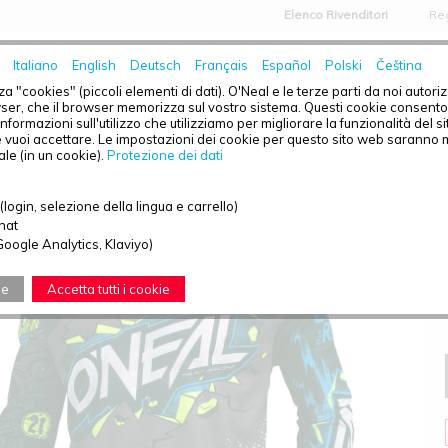
Elenco Rivenditori
Re
Italiano
English
Deutsch
Français
Español
Polski
Čeština
HOME
NEWS
CHI SI
za "cookies" (piccoli elementi di dati). O'Neal e le terze parti da noi autor
ser, che il browser memorizza sul vostro sistema. Questi cookie consentono 
nformazioni sull'utilizzo che utilizziamo per migliorare la funzionalità del s
e vuoi accettare. Le impostazioni dei cookie per questo sito web saranno 
ale (in un cookie).
Protezione dei dati
ELEMENT YOUTH JERSEY VILLAIN GRAY S
login, selezione della lingua e carrello)
hat
Google Analytics, Klaviyo)
ne
Accetta tutti i cookie