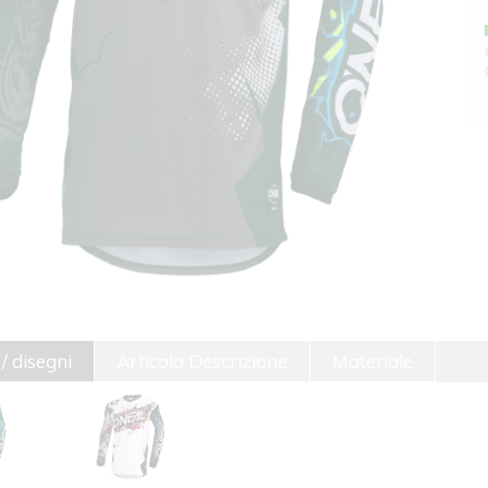
 / disegni
Articolo Descrizione
Materiale