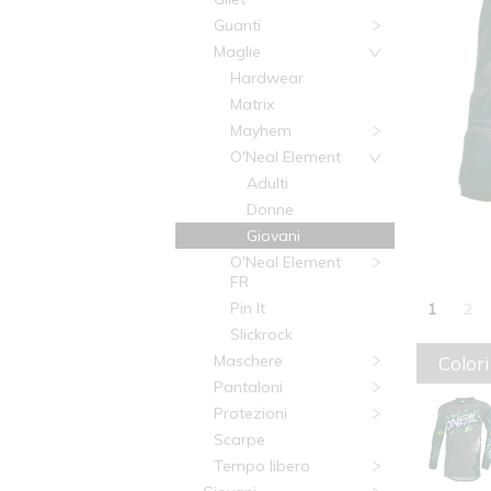
Guanti
Maglie
Hardwear
Matrix
Mayhem
O'Neal Element
Adulti
Donne
Giovani
O'Neal Element
FR
Pin It
1
2
Slickrock
Maschere
Colori
Pantaloni
Protezioni
Scarpe
Tempo libero