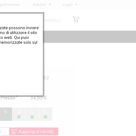
gistrazione
Italiano
Login
English
AMO
CENTRO MULTIMEDIALE
Deutsch
izzate possono inviare
Français
di utilizzare il sito
ito web. Qui puoi
Español
memorizzate solo sul
Polski
Čeština
Articolo.
002E-912
TG
S
Colore
grigio
*
34.99 €
Prezzo
S
M
L
XL
Aggiungi a carrello