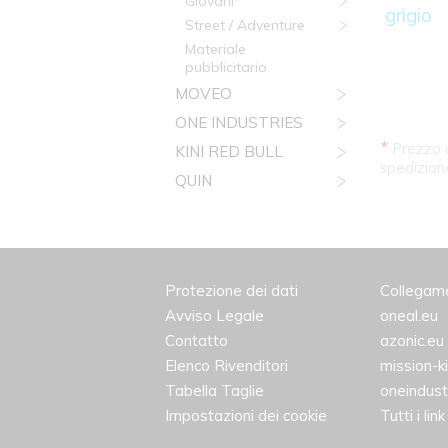
Giovani
grigio
Street / Adventure
Materiale
pubblicitario
MOVEO
ONE INDUSTRIES
*
Prezzo a
KINI RED BULL
spedizion
QUIN
Protezione dei dati
Collegam
Avviso Legale
oneal.eu
Contatto
azonic.eu
Elenco Rivenditori
mission-k
Tabella Taglie
oneindust
Impostazioni dei cookie
Tutti i link