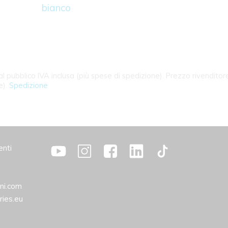
bianco
l pubblico IVA inclusa (più spese di spedizione). Prezzo rivenditor
e).
Spedizione
enti
ini.com
ries.eu