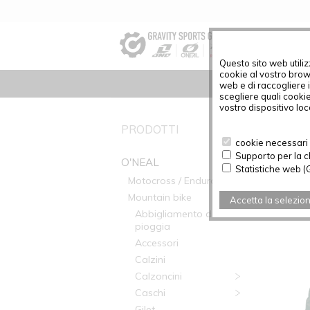
Questo sito web utiliz
cookie al vostro brow
web e di raccogliere i
scegliere quali cooki
vostro dispositivo loc
O'NEAL
PRODOTTI
cookie necessari (
Supporto per la c
O'NEAL
Statistiche web (
Motocross / Enduro
Mountain bike
Accetta la selezio
Abbigliamento da
pioggia
Accessori
Calzini
Calzoncini
Caschi
Gilet