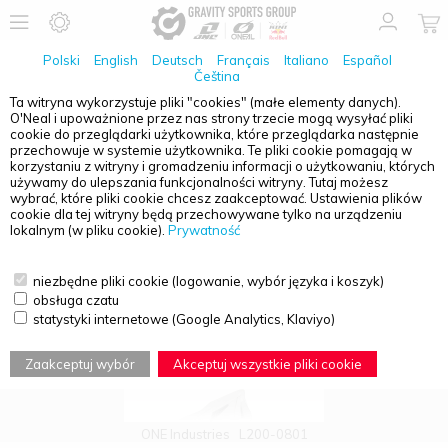
Polski
English
Deutsch
Français
Italiano
Español
Čeština
Ta witryna wykorzystuje pliki "cookies" (małe elementy danych).
O'Neal i upoważnione przez nas strony trzecie mogą wysyłać pliki
PRZEGLĄD PRODUKTÓW - X-297
cookie do przeglądarki użytkownika, które przeglądarka następnie
przechowuje w systemie użytkownika. Te pliki cookie pomagają w
korzystaniu z witryny i gromadzeniu informacji o użytkowaniu, których
używamy do ulepszania funkcjonalności witryny. Tutaj możesz
wybrać, które pliki cookie chcesz zaakceptować. Ustawienia plików
cookie dla tej witryny będą przechowywane tylko na urządzeniu
lokalnym (w pliku cookie).
Prywatność
niezbędne pliki cookie (logowanie, wybór języka i koszyk)
obsługa czatu
statystyki internetowe (Google Analytics, Klaviyo)
Zaakceptuj wybór
Akceptuj wszystkie pliki cookie
ONE Industries
L200-0801