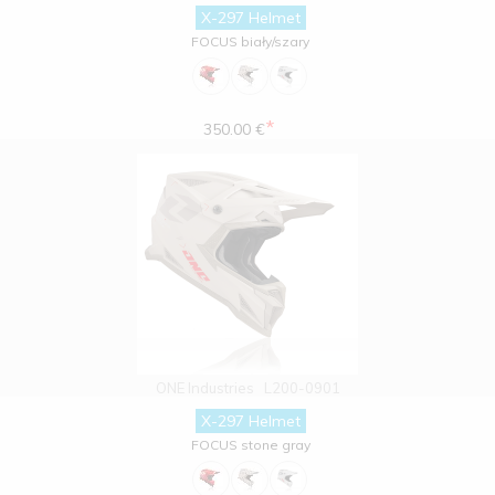
X-297 Helmet
FOCUS biały/szary
*
350.00 €
ONE Industries
L200-0901
X-297 Helmet
FOCUS stone gray