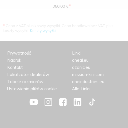
*
350.00 €
*
Cena z VAT plus koszty wysyłki. Cena handlowa bez VAT. plus
koszty wysyłki.
Koszty wysyłki
.
Prywatność
Linki
Nadruk
oneal.eu
Kontakt
azonic.eu
Lokalizator dealerów
mission-kini.com
Tabele rozmiarów
oneindustries.eu
Ustawienia plików cookie
Alle Links