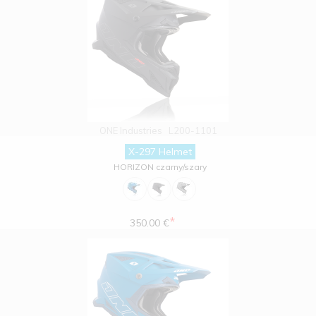
ONE Industries
L200-1101
X-297 Helmet
HORIZON czarny/szary
*
350.00 €