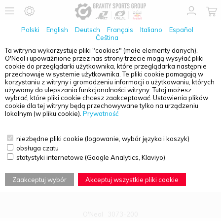
Polski
English
Deutsch
Français
Italiano
Español
Čeština
Ta witryna wykorzystuje pliki "cookies" (małe elementy danych).
O'Neal i upoważnione przez nas strony trzecie mogą wysyłać pliki
PRZEGLĄD PRODUKTÓW - TRANSPORT
cookie do przeglądarki użytkownika, które przeglądarka następnie
przechowuje w systemie użytkownika. Te pliki cookie pomagają w
korzystaniu z witryny i gromadzeniu informacji o użytkowaniu, których
używamy do ulepszania funkcjonalności witryny. Tutaj możesz
wybrać, które pliki cookie chcesz zaakceptować. Ustawienia plików
cookie dla tej witryny będą przechowywane tylko na urządzeniu
lokalnym (w pliku cookie).
Prywatność
niezbędne pliki cookie (logowanie, wybór języka i koszyk)
obsługa czatu
statystyki internetowe (Google Analytics, Klaviyo)
Zaakceptuj wybór
Akceptuj wszystkie pliki cookie
O'Neal
3073-200