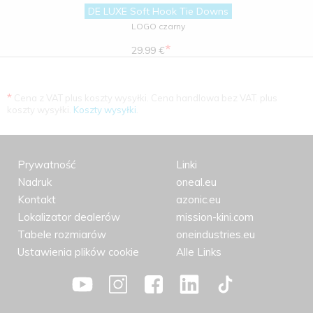
DE LUXE Soft Hook Tie Downs
LOGO czarny
*
29.99 €
*
Cena z VAT plus koszty wysyłki. Cena handlowa bez VAT. plus
koszty wysyłki.
Koszty wysyłki
.
Prywatność
Linki
Nadruk
oneal.eu
Kontakt
azonic.eu
Lokalizator dealerów
mission-kini.com
Tabele rozmiarów
oneindustries.eu
Ustawienia plików cookie
Alle Links