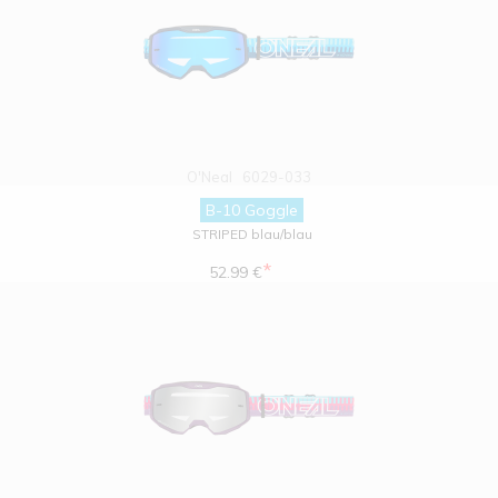
O'Neal
6029-033
B-10 Goggle
STRIPED blau/blau
*
52.99 €