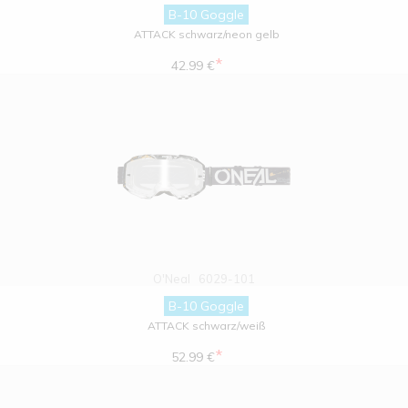
B-10 Goggle
ATTACK schwarz/neon gelb
*
42.99 €
O'Neal
6029-101
B-10 Goggle
ATTACK schwarz/weiß
*
52.99 €