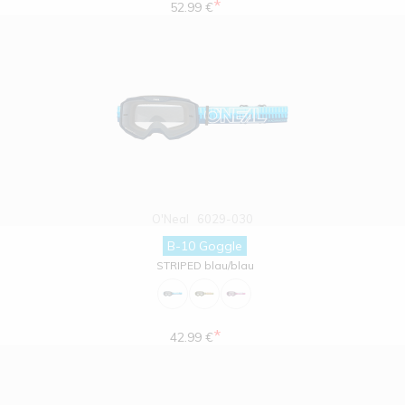
*
52.99 €
O'Neal
6029-030
B-10 Goggle
STRIPED blau/blau
*
42.99 €