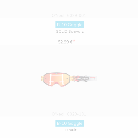
O'Neal
6029-001
B-10 Goggle
SOLID Schwarz
*
52.99 €
O'Neal
6029-131
B-10 Goggle
HR multi