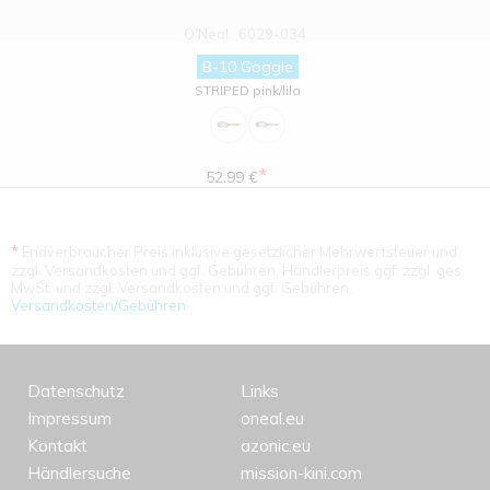
O'Neal
6029-034
B-10 Goggle
STRIPED pink/lila
*
52.99 €
*
Endverbraucher Preis inklusive gesetzlicher Mehrwertsteuer und
zzgl. Versandkosten und ggf. Gebühren. Händlerpreis ggf. zzgl. ges.
MwSt. und zzgl. Versandkosten und ggf. Gebühren.
Versandkosten/Gebühren
Datenschutz
Links
Impressum
oneal.eu
Kontakt
azonic.eu
Händlersuche
mission-kini.com