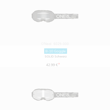
O'Neal
6029-000
B-10 Goggle
SOLID Schwarz
*
42.99 €