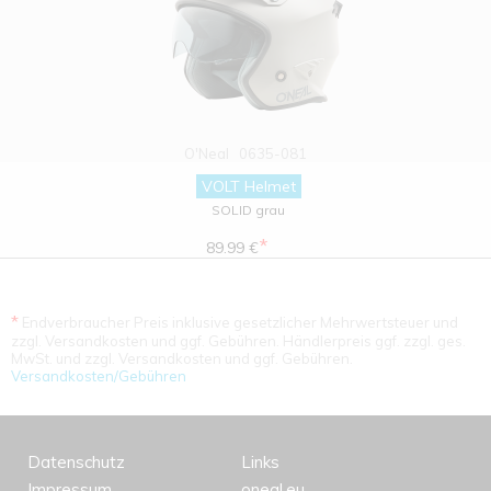
O'Neal
0635-081
VOLT Helmet
SOLID grau
*
89.99 €
*
Endverbraucher Preis inklusive gesetzlicher Mehrwertsteuer und
zzgl. Versandkosten und ggf. Gebühren. Händlerpreis ggf. zzgl. ges.
MwSt. und zzgl. Versandkosten und ggf. Gebühren.
Versandkosten/Gebühren
Datenschutz
Links
Impressum
oneal.eu