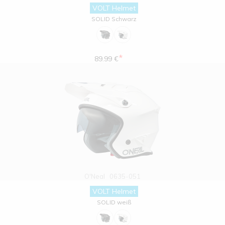
VOLT Helmet
SOLID Schwarz
*
89.99 €
O'Neal
0635-051
VOLT Helmet
SOLID weiß