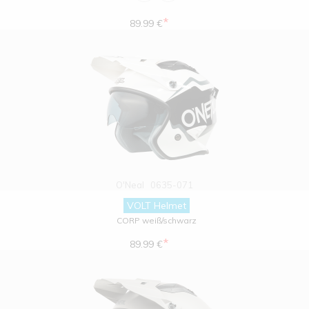
*
89.99 €
O'Neal
0635-071
VOLT Helmet
CORP weiß/schwarz
*
89.99 €