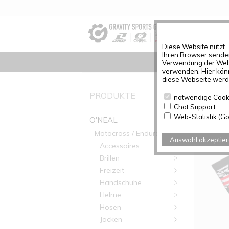
Diese Website nutzt 
Ihren Browser senden
Verwendung der Webs
verwenden. Hier könn
diese Webseite werde
PRODUK
PRODUKTE
notwendige Cook
Chat Support
Artikel g
Web-Statistik (Go
O'NEAL
Motocross / Enduro
Auswahl akzeptie
Accessoires
Brillen
Freizeit
Handschuhe
Helme
Hosen
Jacken