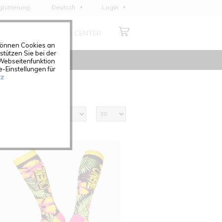
istrierung
Deutsch
Login
English
ÜBER UNS
MEDIA CENTER
Français
 können Cookies an
Italiano
tützen Sie bei der
Webseitenfunktion
Español
-Einstellungen für
tz
Polski
Čeština