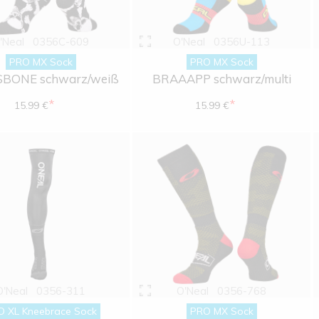
'Neal
0356C-609
O'Neal
0356U-113
PRO MX Sock
PRO MX Sock
BONE schwarz/weiß
BRAAAPP schwarz/multi
*
*
15.99 €
15.99 €
O'Neal
0356-311
O'Neal
0356-768
O XL Kneebrace Sock
PRO MX Sock