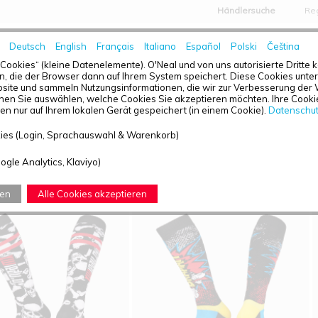
Händlersuche
Reg
Deutsch
English
Français
Italiano
Español
Polski
Čeština
HOME
NEWS
„Cookies“ (kleine Datenelemente). O'Neal und von uns autorisierte Dritte
, die der Browser dann auf Ihrem System speichert. Diese Cookies unters
ite und sammeln Nutzungsinformationen, die wir zur Verbesserung der 
en Sie auswählen, welche Cookies Sie akzeptieren möchten. Ihre Cookie
n nur auf Ihrem lokalen Gerät gespeichert (in einem Cookie).
Datenschu
TÜBERSICHT - SOCKEN
ies (Login, Sprachauswahl & Warenkorb)
efunden: 8
ogle Analytics, Klaviyo)
ren
Alle Cookies akzeptieren