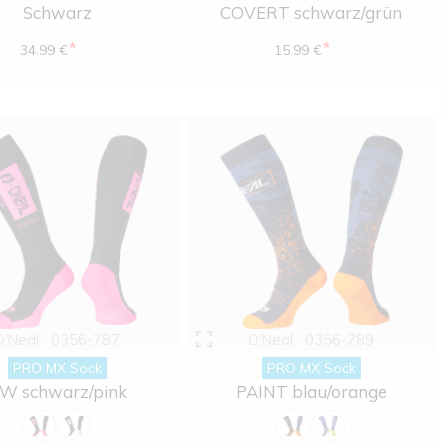
Schwarz
COVERT schwarz/grün
*
*
34.99 €
15.99 €
O'Neal
0356-787
O'Neal
0356-789
PRO MX Sock
PRO MX Sock
W schwarz/pink
PAINT blau/orange