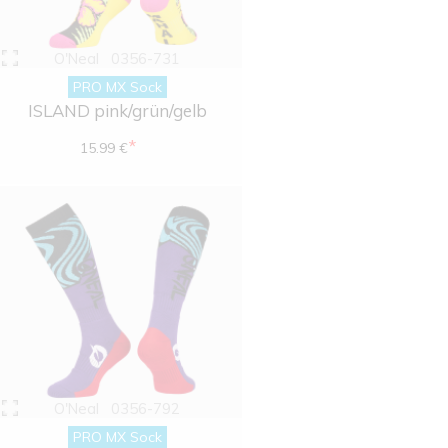
O'Neal
0356-731
PRO MX Sock
ISLAND pink/grün/gelb
*
15.99 €
O'Neal
0356-792
PRO MX Sock