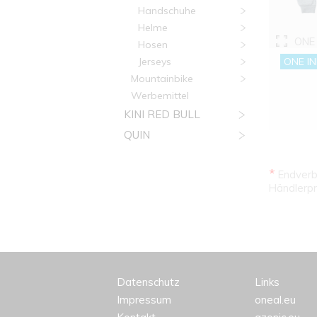
Handschuhe
Helme
ONE 
Hosen
Jerseys
ONE IN
Mountainbike
Werbemittel
KINI RED BULL
QUIN
*
Endverbr
Händlerpr
Datenschutz
Links
Impressum
oneal.eu