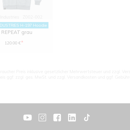
Industries
Z002-002
DUSTRIES H-197 Hoodie
REPEAT grau
*
120.00 €
aucher Preis inklusive gesetzlicher Mehrwertsteuer und zzgl. Ve
eis ggf. zzgl. ges. MwSt. und zzgl. Versandkosten und ggf. Gebüh