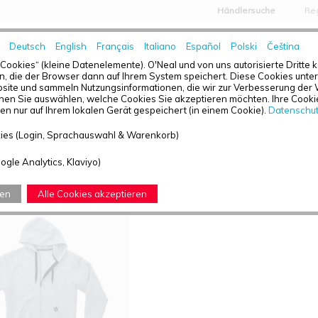
Händlersuche
Reg
Deutsch
English
Français
Italiano
Español
Polski
Čeština
HOME
NEWS
„Cookies“ (kleine Datenelemente). O'Neal und von uns autorisierte Dritte
, die der Browser dann auf Ihrem System speichert. Diese Cookies unters
ite und sammeln Nutzungsinformationen, die wir zur Verbesserung der 
en Sie auswählen, welche Cookies Sie akzeptieren möchten. Ihre Cookie
n nur auf Ihrem lokalen Gerät gespeichert (in einem Cookie).
Datenschu
TÜBERSICHT - KAPUZENPULLIS
ies (Login, Sprachauswahl & Warenkorb)
efunden: 1
ogle Analytics, Klaviyo)
ren
Alle Cookies akzeptieren