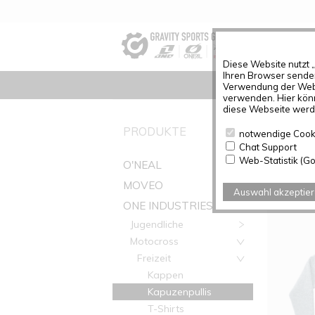
Diese Website nutzt 
Ihren Browser senden
Verwendung der Webs
verwenden. Hier könn
diese Webseite werde
PRODUK
PRODUKTE
notwendige Cook
Chat Support
Artikel g
Web-Statistik (Go
O'NEAL
MOVEO
Auswahl akzeptie
ONE INDUSTRIES
Jugendliche
Motocross
Freizeit
Kappen
Kapuzenpullis
T-Shirts