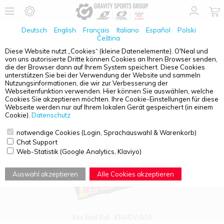
Deutsch
English
Français
Italiano
Español
Polski
Čeština
Diese Website nutzt „Cookies“ (kleine Datenelemente). O'Neal und
von uns autorisierte Dritte können Cookies an Ihren Browser senden,
PRODUKTÜBERSICHT - ZUBEHÖR/ERSATZTEILE
die der Browser dann auf Ihrem System speichert. Diese Cookies
unterstützen Sie bei der Verwendung der Website und sammeln
Nutzungsinformationen, die wir zur Verbesserung der
Webseitenfunktion verwenden. Hier können Sie auswählen, welche
Cookies Sie akzeptieren möchten. Ihre Cookie-Einstellungen für diese
Webseite werden nur auf Ihrem lokalen Gerät gespeichert (in einem
Cookie).
Datenschutz
notwendige Cookies (Login, Sprachauswahl & Warenkorb)
Chat Support
Web-Statistik (Google Analytics, Klaviyo)
Auswahl akzeptieren
Alle Cookies akzeptieren
Kini Red Bull
KRADV-010