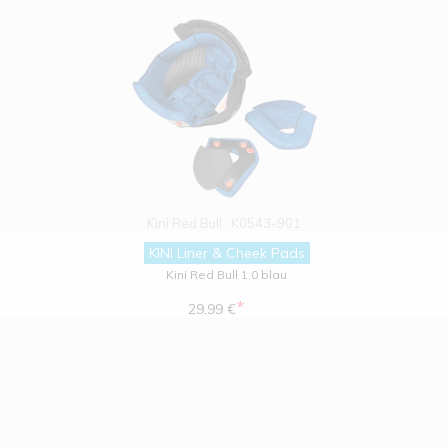
Kini Red Bull
K0543-901
KINI Liner & Cheek Pads
Kini Red Bull 1.0 blau
*
29.99 €