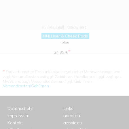
Kini Red Bull
K0805-991
KINI Liner & Cheek Pads
blau
*
24.99 €
*
Endverbraucher Preis inklusive gesetzlicher Mehrwertsteuer und
zzgl. Versandkosten und ggf. Gebühren. Händlerpreis ggf. zzgl. ges.
MwSt. und zzgl. Versandkosten und ggf. Gebühren.
Versandkosten/Gebühren
Datenschutz
Links
Impressum
oneal.eu
Kontakt
azonic.eu