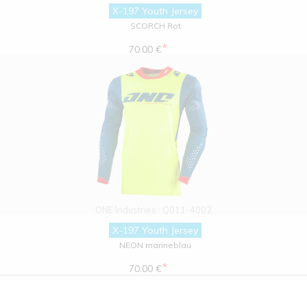
X-197 Youth Jersey
SCORCH Rot
*
70.00 €
ONE Industries
Q011-4002
X-197 Youth Jersey
NEON marineblau
*
70.00 €