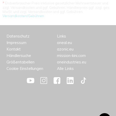
*
Endverbraucher Preis inklusive gesetzlicher Mehrwertsteuer und
zzgl. Versandkosten und ggf. Gebühren. Händlerpreis ggf. zzgl. ges.
MwSt. und zzgl. Versandkosten und ggf. Gebühren.
Versandkosten/Gebühren
Datenschutz
Links
Impressum
oneal.eu
Kontakt
azonic.eu
Händlersuche
mission-kini.com
Größentabellen
oneindustries.eu
Cookie Einstellungen
Alle Links