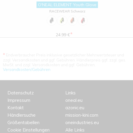
O'NEAL ELEMENT Youth Glove
RACEWEAR Schwarz
*
24.99 €
*
Endverbraucher Preis inklusive gesetzlicher Mehrwertsteuer und
zzgl. Versandkosten und ggf. Gebühren. Händlerpreis ggf. zzgl. ges.
MwSt. und zzgl. Versandkosten und ggf. Gebühren.
Versandkosten/Gebühren
Datenschutz
Links
Impressum
oneal.eu
Kontakt
azonic.eu
Händlersuche
mission-kini.com
Größentabellen
oneindustries.eu
Cookie Einstellungen
Alle Links