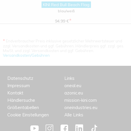
KINI Red Bull Beach Flag
blau/weiß
*
94.99 €
*
Endverbraucher Preis inklusive gesetzlicher Mehrwertsteuer und
zzgl. Versandkosten und ggf. Gebühren. Händlerpreis ggf. zzgl. ges.
MwSt. und zzgl. Versandkosten und ggf. Gebühren.
Versandkosten/Gebühren
Datenschutz
Links
Impressum
oneal.eu
Kontakt
azonic.eu
Händlersuche
mission-kini.com
Größentabellen
oneindustries.eu
Cookie Einstellungen
Alle Links