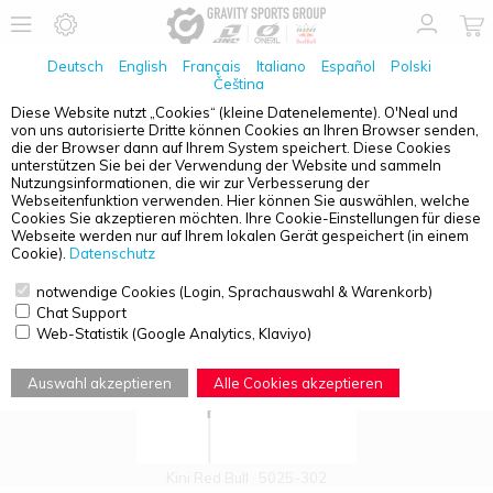
Deutsch
English
Français
Italiano
Español
Polski
Čeština
Diese Website nutzt „Cookies“ (kleine Datenelemente). O'Neal und
von uns autorisierte Dritte können Cookies an Ihren Browser senden,
PRODUKTÜBERSICHT - WERBEMITTEL
die der Browser dann auf Ihrem System speichert. Diese Cookies
unterstützen Sie bei der Verwendung der Website und sammeln
Nutzungsinformationen, die wir zur Verbesserung der
Webseitenfunktion verwenden. Hier können Sie auswählen, welche
Cookies Sie akzeptieren möchten. Ihre Cookie-Einstellungen für diese
Webseite werden nur auf Ihrem lokalen Gerät gespeichert (in einem
Cookie).
Datenschutz
notwendige Cookies (Login, Sprachauswahl & Warenkorb)
Chat Support
Web-Statistik (Google Analytics, Klaviyo)
Auswahl akzeptieren
Alle Cookies akzeptieren
Kini Red Bull
5025-302