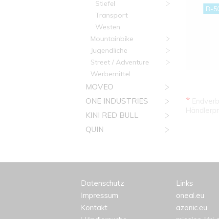
Stiefel
B-5
Transport
Westen
Mountainbike
Jugendliche
Street / Adventure
Werbemittel
MOVEO
*
ONE INDUSTRIES
Endverbr
Händlerpr
KINI RED BULL
QUIN
Datenschutz
Links
Impressum
oneal.eu
Kontakt
azonic.eu