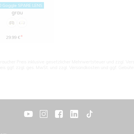
0 Goggle SPARE LENS
grau
*
29.99 €
aucher Preis inklusive gesetzlicher Mehrwertsteuer und zzgl. Ve
eis ggf. zzgl. ges. MwSt. und zzgl. Versandkosten und ggf. Gebüh