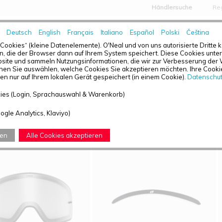
Händlersuche
Reg
Deutsch
English
Français
Italiano
Español
Polski
Čeština
HOME
NEWS
„Cookies“ (kleine Datenelemente). O'Neal und von uns autorisierte Dritte
, die der Browser dann auf Ihrem System speichert. Diese Cookies unters
ite und sammeln Nutzungsinformationen, die wir zur Verbesserung der 
en Sie auswählen, welche Cookies Sie akzeptieren möchten. Ihre Cookie
n nur auf Ihrem lokalen Gerät gespeichert (in einem Cookie).
Datenschu
TÜBERSICHT - B-50
ies (Login, Sprachauswahl & Warenkorb)
efunden: 4
ogle Analytics, Klaviyo)
ren
Alle Cookies akzeptieren