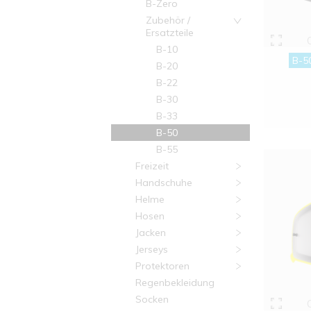
B-Zero
Zubehör /
Ersatzteile
B-10
B-5
B-20
B-22
B-30
B-33
B-50
B-55
Freizeit
Handschuhe
Helme
Hosen
Jacken
Jerseys
Protektoren
Regenbekleidung
Socken