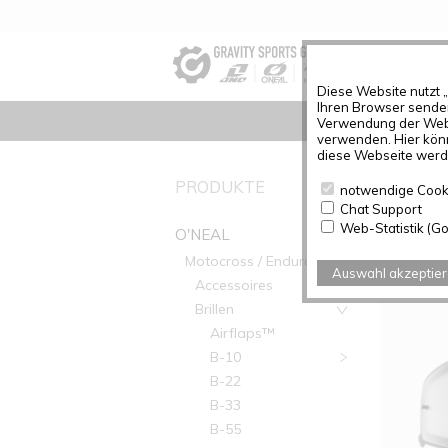
Diese Website nutzt 
Ihren Browser senden
Verwendung der Webs
verwenden. Hier könn
diese Webseite werde
PRODUK
PRODUKTE
notwendige Cook
Chat Support
Artikel g
Web-Statistik (Go
O'NEAL
Motocross / Enduro
Auswahl akzeptie
Accessoires
Brillen
Airflaps™
B-10
B-22
B-33
B-55