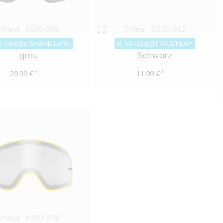
O'Neal
6020-901
O'Neal
6030-912
0 Goggle SPARE LENS
B-50 Goggle MUDFLAP
grau
Schwarz
*
*
29.99 €
11.99 €
O'Neal
6020-931