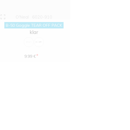
O'Neal
6020-910
B-50 Goggle TEAR OFF PACK
klar
*
9.99 €