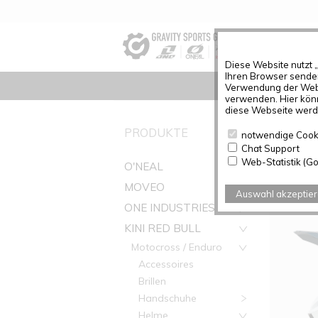
Diese Website nutzt 
Ihren Browser senden
Verwendung der Webs
verwenden. Hier könn
diese Webseite werde
PRODUK
PRODUKTE
notwendige Cook
Chat Support
Artikel g
Web-Statistik (Go
O'NEAL
MOVEO
Auswahl akzeptie
ONE INDUSTRIES
KINI RED BULL
Motocross / Enduro
Accessoires
Brillen
Handschuhe
Helme