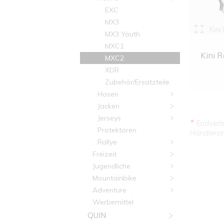
EXC
MX3
Kini
MX3 Youth
MXC1
Kini R
MXC2
XDR
Zubehör/Ersatzteile
Hosen
Jacken
Jerseys
*
Endverbr
Protektoren
Händlerpr
Rallye
Freizeit
Jugendliche
Mountainbike
Adventure
Werbemittel
QUIN