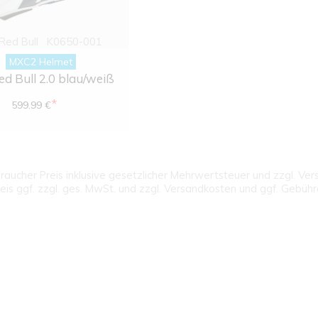
 Red Bull
K0650-001
MXC2 Helmet
ed Bull 2.0 blau/weiß
*
599.99 €
aucher Preis inklusive gesetzlicher Mehrwertsteuer und zzgl. Ve
eis ggf. zzgl. ges. MwSt. und zzgl. Versandkosten und ggf. Gebüh