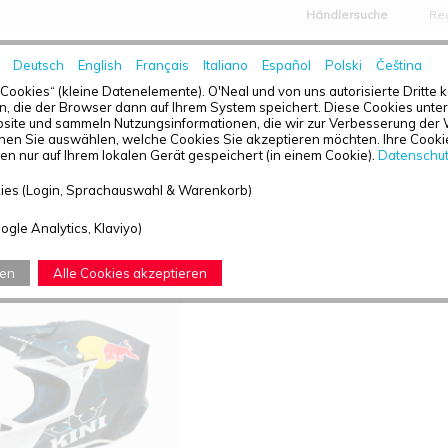
Händlersuche
Reg
Deutsch
English
Français
Italiano
Español
Polski
Čeština
HOME
NEWS
„Cookies“ (kleine Datenelemente). O'Neal und von uns autorisierte Dritte
, die der Browser dann auf Ihrem System speichert. Diese Cookies unters
ite und sammeln Nutzungsinformationen, die wir zur Verbesserung der 
en Sie auswählen, welche Cookies Sie akzeptieren möchten. Ihre Cookie
n nur auf Ihrem lokalen Gerät gespeichert (in einem Cookie).
Datenschu
TÜBERSICHT - MXC2
ies (Login, Sprachauswahl & Warenkorb)
efunden: 1
ogle Analytics, Klaviyo)
ren
Alle Cookies akzeptieren