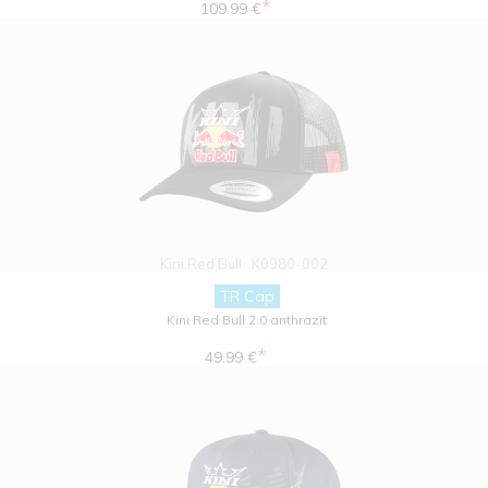
*
109.99 €
Kini Red Bull
K0980-002
TR Cap
Kini Red Bull 2.0 anthrazit
*
49.99 €