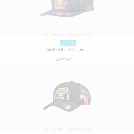
Kini Red Bull
K0980-003
LI Cap
Kini Red Bull 3.0 anthrazit
*
49.99 €
Kini Red Bull
K0980-010