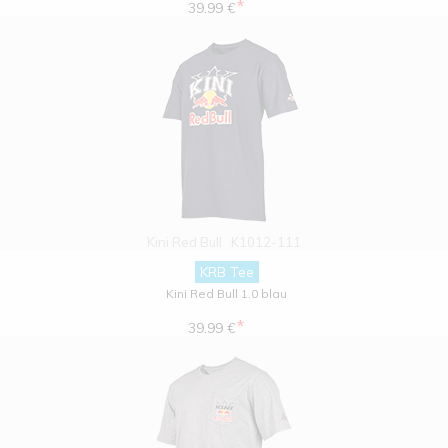
*
39.99 €
Kini Red Bull
K1012-111
KRB Tee
Kini Red Bull 1.0 blau
*
39.99 €