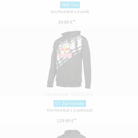
KRB Tee
Kini Red Bull 1.0 weiß
*
39.99 €
Kini Red Bull
K1013-001
ST Zip Hoodie
Kini Red Bull 1.0 anthrazit
*
129.99 €