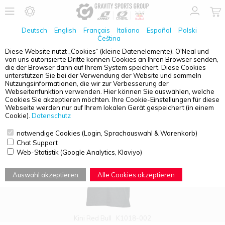
Deutsch
English
Français
Italiano
Español
Polski
Čeština
Diese Website nutzt „Cookies“ (kleine Datenelemente). O'Neal und
von uns autorisierte Dritte können Cookies an Ihren Browser senden,
PRODUKTÜBERSICHT - FREIZEIT
die der Browser dann auf Ihrem System speichert. Diese Cookies
unterstützen Sie bei der Verwendung der Website und sammeln
Nutzungsinformationen, die wir zur Verbesserung der
Webseitenfunktion verwenden. Hier können Sie auswählen, welche
Cookies Sie akzeptieren möchten. Ihre Cookie-Einstellungen für diese
Webseite werden nur auf Ihrem lokalen Gerät gespeichert (in einem
Cookie).
Datenschutz
notwendige Cookies (Login, Sprachauswahl & Warenkorb)
Chat Support
Web-Statistik (Google Analytics, Klaviyo)
Auswahl akzeptieren
Alle Cookies akzeptieren
Kini Red Bull
K1018-002