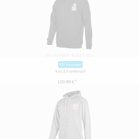
Kini Red Bull
K1013-011
KP Hoodie
Kini 2.0 anthrazit
*
109.99 €