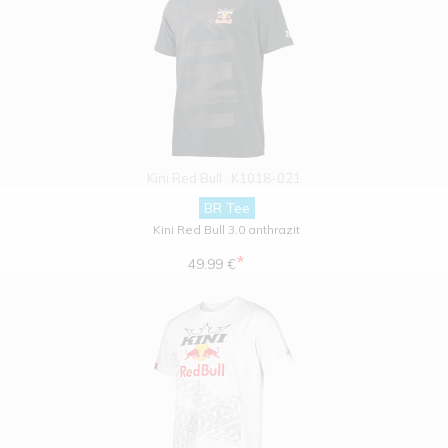
Kini Red Bull
K1018-021
BR Tee
Kini Red Bull 3.0 anthrazit
*
49.99 €