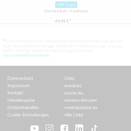
KRB Caps
Kini Red Bull 1.0 anthrazit
*
49.99 €
*
Endverbraucher Preis inklusive gesetzlicher Mehrwertsteuer und
zzgl. Versandkosten und ggf. Gebühren. Händlerpreis ggf. zzgl. ges.
MwSt. und zzgl. Versandkosten und ggf. Gebühren.
Versandkosten/Gebühren
Datenschutz
Links
Impressum
oneal.eu
Kontakt
azonic.eu
Händlersuche
mission-kini.com
Größentabellen
oneindustries.eu
Cookie Einstellungen
Alle Links