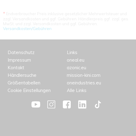
*
Endverbraucher Preis inklusive gesetzlicher Mehrwertsteuer und
zzgl. Versandkosten und ggf. Gebühren. Händlerpreis ggf. zzgl. ges.
MwSt. und zzgl. Versandkosten und ggf. Gebühren.
Versandkosten/Gebühren
Datenschutz
Links
Impressum
oneal.eu
Kontakt
azonic.eu
Händlersuche
mission-kini.com
Größentabellen
oneindustries.eu
Cookie Einstellungen
Alle Links