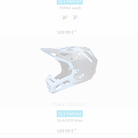
SL1 Helmet
TERRA weiß
*
169.99 €
O'Neal
0541-501
SL1 Helmet
GLACIOR blau
*
169.99 €