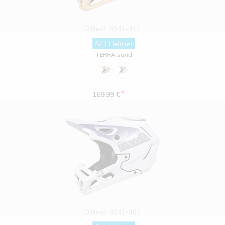
O'Neal
0541-411
SL1 Helmet
TERRA sand
*
169.99 €
O'Neal
0541-401