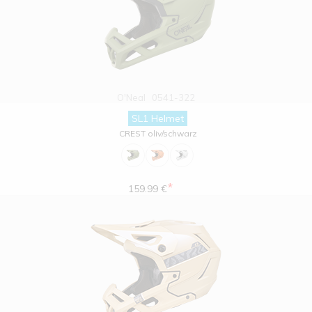
O'Neal
0541-322
SL1 Helmet
CREST oliv/schwarz
*
159.99 €