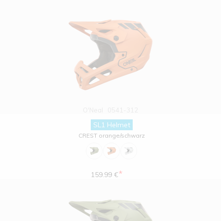
O'Neal
0541-312
SL1 Helmet
CREST orange/schwarz
*
159.99 €