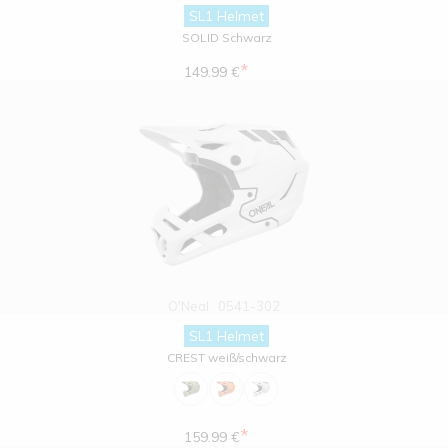
SL1 Helmet
SOLID Schwarz
*
149.99 €
O'Neal
0541-302
SL1 Helmet
CREST weiß/schwarz
*
159.99 €