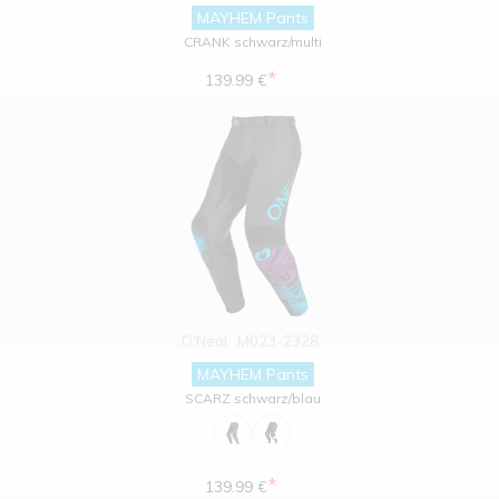
MAYHEM Pants
CRANK schwarz/multi
*
139.99 €
O'Neal
M023-2328
MAYHEM Pants
SCARZ schwarz/blau
*
139.99 €