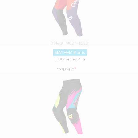
O'Neal
M027-1128
MAYHEM Pants
HEXX orange/lila
*
139.99 €