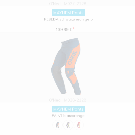
O'Neal
M027-2128
MAYHEM Pants
RESEDA schwarz/neon gelb
*
139.99 €
O'Neal
M028-2128
MAYHEM Pants
PAINT blau/orange