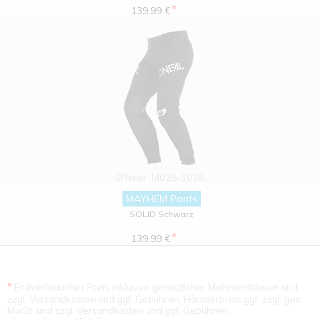
*
139.99 €
O'Neal
M028-1028
MAYHEM Pants
SOLID Schwarz
*
139.99 €
*
Endverbraucher Preis inklusive gesetzlicher Mehrwertsteuer und
zzgl. Versandkosten und ggf. Gebühren. Händlerpreis ggf. zzgl. ges.
MwSt. und zzgl. Versandkosten und ggf. Gebühren.