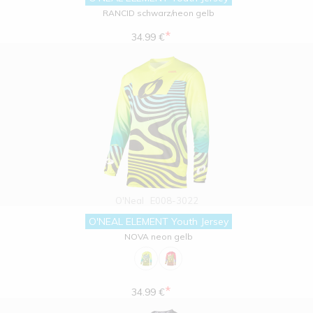
RANCID schwarz/neon gelb
*
34.99 €
O'Neal
E008-3022
O'NEAL ELEMENT Youth Jersey
NOVA neon gelb
*
34.99 €