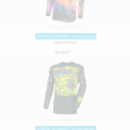
O'Neal
E007-401
O'NEAL ELEMENT Youth Jersey
VIBRANT multi
*
34.99 €
O'Neal
E007-501
O'NEAL ELEMENT Youth Jersey