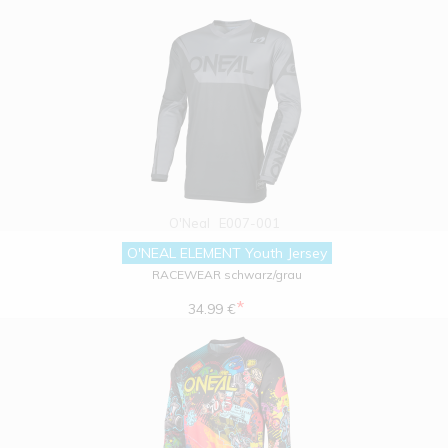
O'Neal
E007-001
O'NEAL ELEMENT Youth Jersey
RACEWEAR schwarz/grau
*
34.99 €