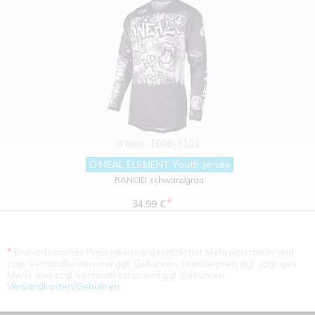
O'Neal
E008-3102
O'NEAL ELEMENT Youth Jersey
RANCID schwarz/grau
*
34.99 €
*
Endverbraucher Preis inklusive gesetzlicher Mehrwertsteuer und
zzgl. Versandkosten und ggf. Gebühren. Händlerpreis ggf. zzgl. ges.
MwSt. und zzgl. Versandkosten und ggf. Gebühren.
Versandkosten/Gebühren