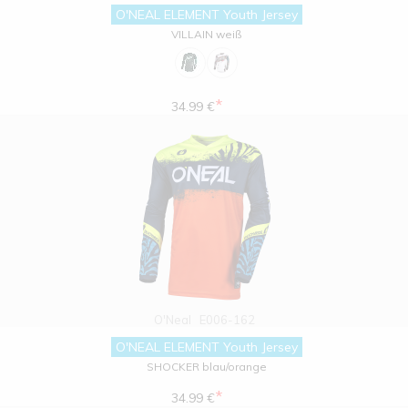
O'NEAL ELEMENT Youth Jersey
VILLAIN weiß
*
34.99 €
O'Neal
E006-162
O'NEAL ELEMENT Youth Jersey
SHOCKER blau/orange
*
34.99 €