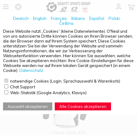
Deutsch
English
Français
Italiano
Español
Polski
Čeština
Diese Website nutzt „Cookies“ (kleine Datenelemente). O'Neal und
von uns autorisierte Dritte können Cookies an Ihren Browser senden,
PRODUKTÜBERSICHT - O'NEAL ELEMENT
die der Browser dann auf Ihrem System speichert. Diese Cookies
unterstützen Sie bei der Verwendung der Website und sammeln
Nutzungsinformationen, die wir zur Verbesserung der
Webseitenfunktion verwenden. Hier können Sie auswählen, welche
Cookies Sie akzeptieren möchten. Ihre Cookie-Einstellungen für diese
Webseite werden nur auf Ihrem lokalen Gerät gespeichert (in einem
Cookie).
Datenschutz
notwendige Cookies (Login, Sprachauswahl & Warenkorb)
Chat Support
Web-Statistik (Google Analytics, Klaviyo)
Auswahl akzeptieren
Alle Cookies akzeptieren
O'Neal
002E-92S