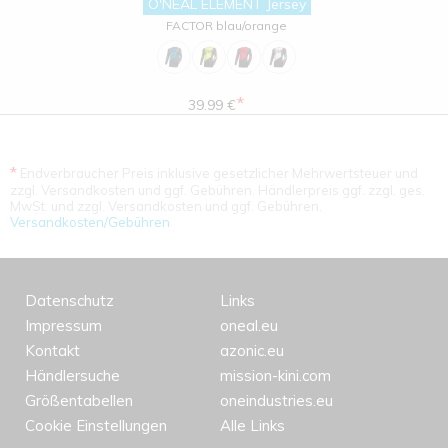
O'NEAL ELEMENT Jersey
FACTOR blau/orange
*
39.99 €
*
Endverbraucher Preis inklusive gesetzlicher Mehrwertsteuer und
zzgl. Versandkosten und ggf. Gebühren. Händlerpreis ggf. zzgl. ges.
MwSt. und zzgl. Versandkosten und ggf. Gebühren.
Versandkosten/Gebühren
Datenschutz
Links
Impressum
oneal.eu
Kontakt
azonic.eu
Händlersuche
mission-kini.com
Größentabellen
oneindustries.eu
Cookie Einstellungen
Alle Links