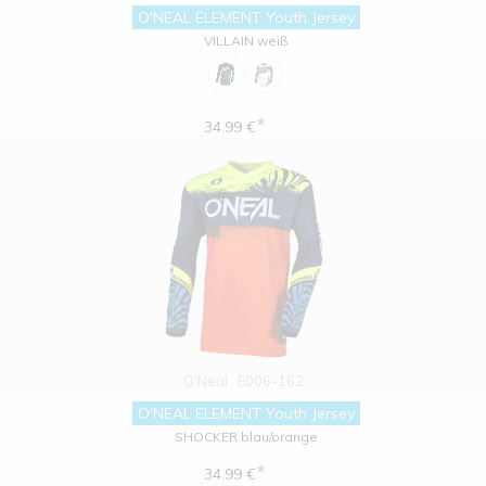
O'NEAL ELEMENT Youth Jersey
VILLAIN weiß
*
34.99 €
O'Neal
E006-162
O'NEAL ELEMENT Youth Jersey
SHOCKER blau/orange
*
34.99 €