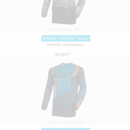
O'Neal
E008-3012
O'NEAL ELEMENT Jersey
RANCID schwarz/grau
*
39.99 €
O'Neal
E008-1002