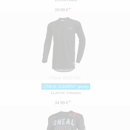
*
39.99 €
O'Neal
001E-02C
O'NEAL ELEMENT Jersey
CLASSIC Schwarz
*
34.99 €