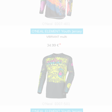
O'Neal
E007-401
O'NEAL ELEMENT Youth Jersey
VIBRANT multi
*
34.99 €
O'Neal
E007-501
O'NEAL ELEMENT Youth Jersey