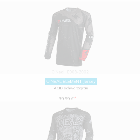
O'Neal
E008-2002
O'NEAL ELEMENT Jersey
ACID schwarz/grau
*
39.99 €