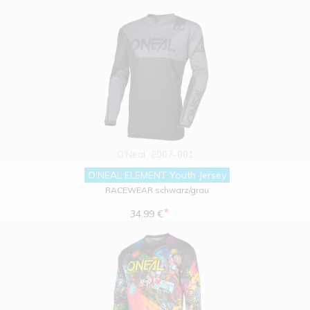
O'Neal
E007-001
O'NEAL ELEMENT Youth Jersey
RACEWEAR schwarz/grau
*
34.99 €