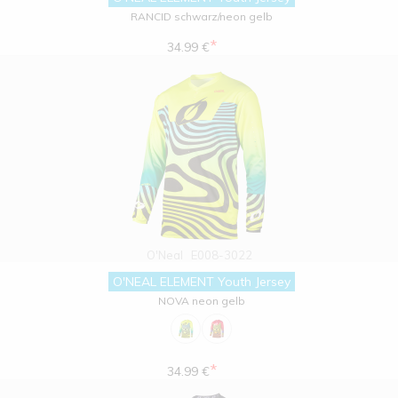
RANCID schwarz/neon gelb
*
34.99 €
O'Neal
E008-3022
O'NEAL ELEMENT Youth Jersey
NOVA neon gelb
*
34.99 €