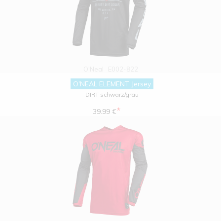
O'Neal
E002-822
O'NEAL ELEMENT Jersey
DIRT schwarz/grau
*
39.99 €