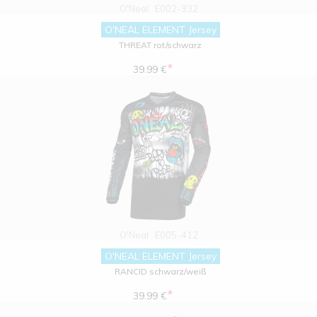
O'Neal
E002-932
O'NEAL ELEMENT Jersey
THREAT rot/schwarz
*
39.99 €
O'Neal
E005-412
O'NEAL ELEMENT Jersey
RANCID schwarz/weiß
*
39.99 €