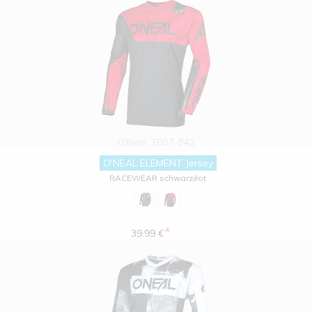
O'Neal
E007-042
O'NEAL ELEMENT Jersey
RACEWEAR schwarz/rot
*
39.99 €