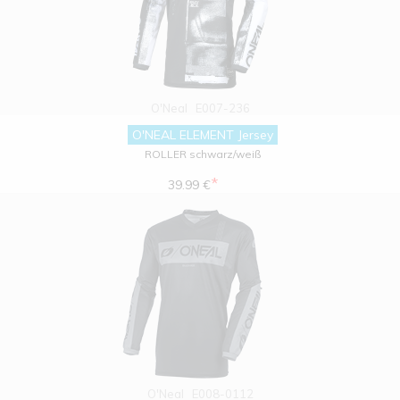
O'Neal
E007-236
O'NEAL ELEMENT Jersey
ROLLER schwarz/weiß
*
39.99 €
O'Neal
E008-0112