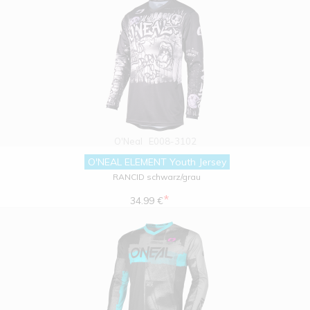
O'Neal
E008-3102
O'NEAL ELEMENT Youth Jersey
RANCID schwarz/grau
*
34.99 €