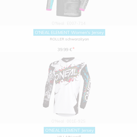
O'Neal
E007-714
O'NEAL ELEMENT Women's Jersey
ROLLER schwarz/cyan
*
39.99 €
O'Neal
001E-92S
O'NEAL ELEMENT Jersey
VILLAIN weiß