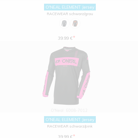
O'NEAL ELEMENT Jersey
RACEWEAR schwarz/grau
*
39.99 €
O'Neal
E008-7012
O'NEAL ELEMENT Jersey
RACEWEAR schwarz/pink
*
39.99 €