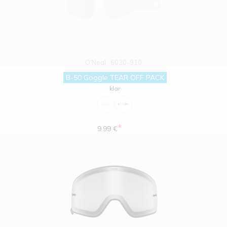
O'Neal
6020-910
B-50 Goggle TEAR OFF PACK
klar
*
9.99 €