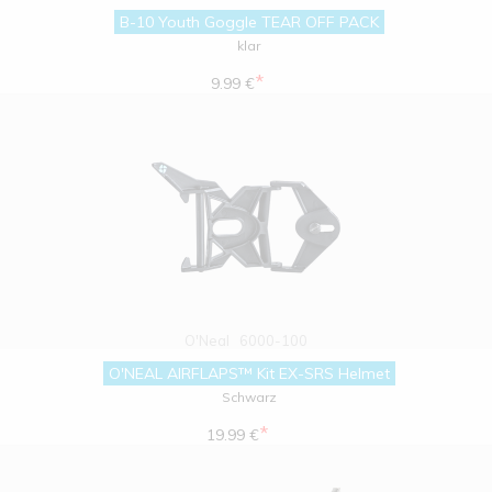
B-10 Youth Goggle TEAR OFF PACK
klar
*
9.99 €
O'Neal
6000-100
O'NEAL AIRFLAPS™ Kit EX-SRS Helmet
Schwarz
*
19.99 €