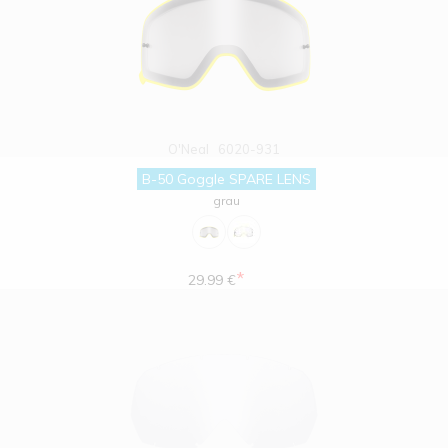
O'Neal
6020-931
B-50 Goggle SPARE LENS
grau
*
29.99 €