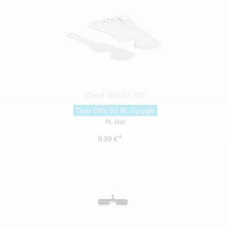
O'Neal
6021D-707
Tear Offs B1 RL Goggle
RL klar
*
8.99 €