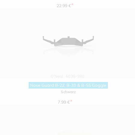
*
22.99 €
O'Neal
6038-980
Nose Guard B-22, B-33 & B-55 Goggle
Schwarz
*
7.99 €