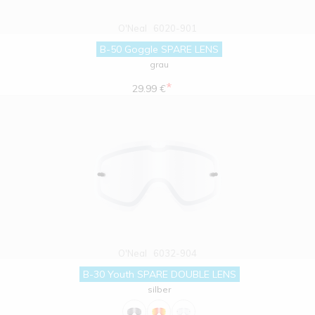
O'Neal
6020-901
B-50 Goggle SPARE LENS
grau
*
29.99 €
O'Neal
6032-904
B-30 Youth SPARE DOUBLE LENS
silber