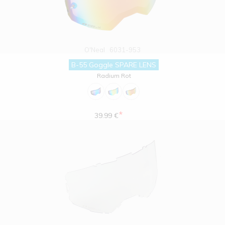
O'Neal
6031-953
B-55 Goggle SPARE LENS
Radium Rot
*
39.99 €