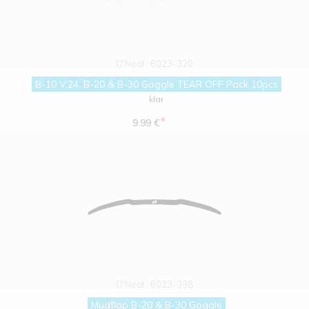
O'Neal
6023-920
B-10 V.24, B-20 & B-30 Goggle TEAR OFF Pack 10pcs
klar
*
9.99 €
O'Neal
6023-998
Mudflap B-20 & B-30 Goggle