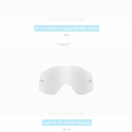
O'Neal
6024S-900
B-10 Youth Goggle SPARE LENS
klar
*
7.99 €
O'Neal
6032S-902
Lens B-30 Youth Goggle
grau