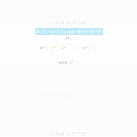
O'Neal
6029-921
B-10 Youth Goggle SPARE LENS
klar
*
8.99 €
O'Neal
6029-926