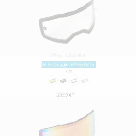
O'Neal
6031-950
B-55 Goggle SPARE LENS
klar
*
29.99 €