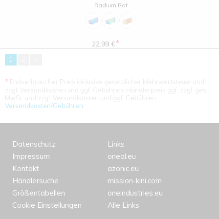
Radium Rot
*
22.99 €
1
2
>
*
Endverbraucher Preis inklusive gesetzlicher Mehrwertsteuer und
zzgl. Versandkosten und ggf. Gebühren. Händlerpreis ggf. zzgl. ges.
MwSt. und zzgl. Versandkosten und ggf. Gebühren.
Versandkosten/Gebühren
Datenschutz
Links
Impressum
oneal.eu
Kontakt
azonic.eu
Händlersuche
mission-kini.com
Größentabellen
oneindustries.eu
Cookie Einstellungen
Alle Links