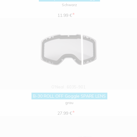
Schwarz
*
11.99 €
O'Neal
6035-901
B-30 ROLL OFF Goggle SPARE LENS
grau
*
27.99 €