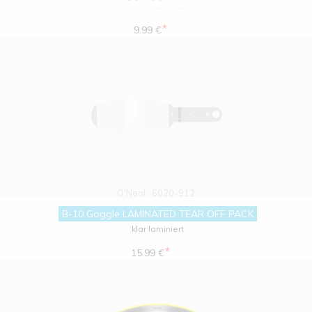
*
9.99 €
O'Neal
6020-912
B-10 Goggle LAMINATED TEAR OFF PACK
klar laminiert
*
15.99 €