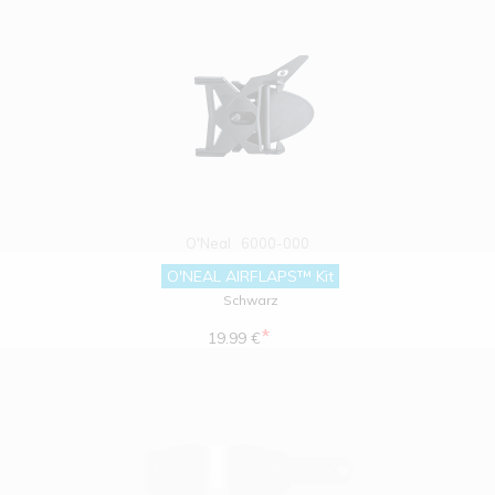
O'Neal
6000-000
O'NEAL AIRFLAPS™ Kit
Schwarz
*
19.99 €