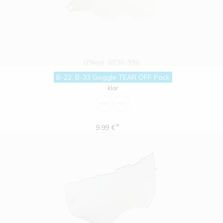
O'Neal
6036-990
B-22, B-33 Goggle TEAR OFF Pack
klar
*
9.99 €