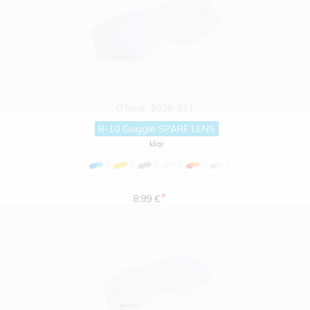
O'Neal
6029-911
B-10 Goggle SPARE LENS
klar
*
8.99 €