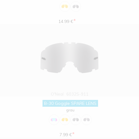
*
14.99 €
O'Neal
6032S-911
B-30 Goggle SPARE LENS
grau
*
7.99 €