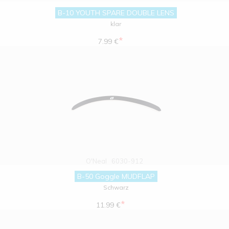
B-10 YOUTH SPARE DOUBLE LENS
klar
*
7.99 €
O'Neal
6030-912
B-50 Goggle MUDFLAP
Schwarz
*
11.99 €