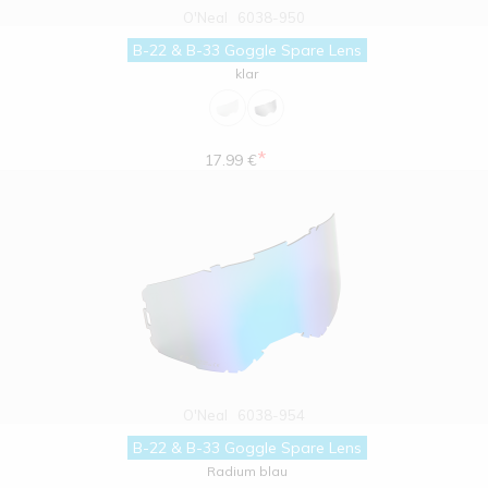
O'Neal
6038-950
B-22 & B-33 Goggle Spare Lens
klar
*
17.99 €
O'Neal
6038-954
B-22 & B-33 Goggle Spare Lens
Radium blau