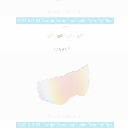
O'Neal
6036-950
B-22 & B-33 Goggle Spare Lens with Tear Off Pins
klar
*
17.99 €
O'Neal
6036-953
B-22 & B-33 Goggle Spare Lens with Tear Off Pins