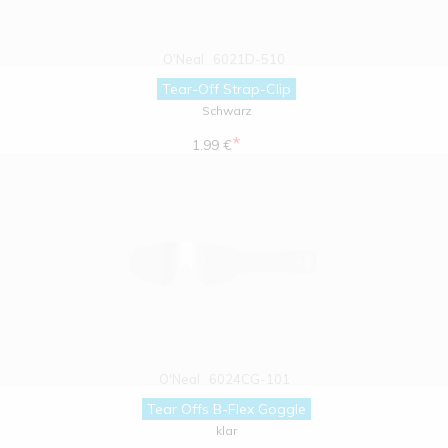
O'Neal
6021D-510
Tear-Off Strap-Clip
Schwarz
*
1.99 €
O'Neal
6024CG-101
Tear Offs B-Flex Goggle
klar