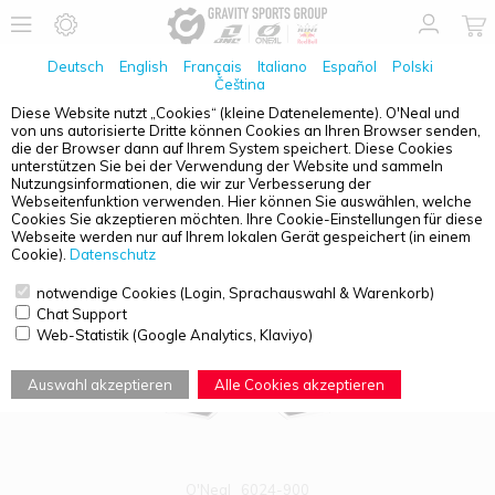
Deutsch
English
Français
Italiano
Español
Polski
Čeština
Diese Website nutzt „Cookies“ (kleine Datenelemente). O'Neal und
von uns autorisierte Dritte können Cookies an Ihren Browser senden,
PRODUKTÜBERSICHT - ZUBEHÖR / ERSATZTEILE
die der Browser dann auf Ihrem System speichert. Diese Cookies
unterstützen Sie bei der Verwendung der Website und sammeln
Nutzungsinformationen, die wir zur Verbesserung der
Webseitenfunktion verwenden. Hier können Sie auswählen, welche
Cookies Sie akzeptieren möchten. Ihre Cookie-Einstellungen für diese
1
2
>
Webseite werden nur auf Ihrem lokalen Gerät gespeichert (in einem
Cookie).
Datenschutz
notwendige Cookies (Login, Sprachauswahl & Warenkorb)
Chat Support
Web-Statistik (Google Analytics, Klaviyo)
Auswahl akzeptieren
Alle Cookies akzeptieren
O'Neal
6024-900