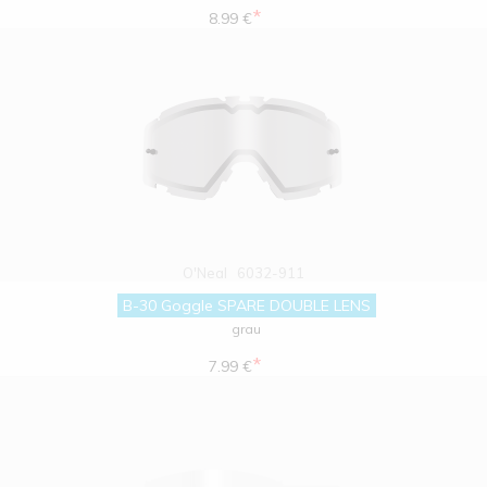
*
8.99 €
O'Neal
6032-911
B-30 Goggle SPARE DOUBLE LENS
grau
*
7.99 €