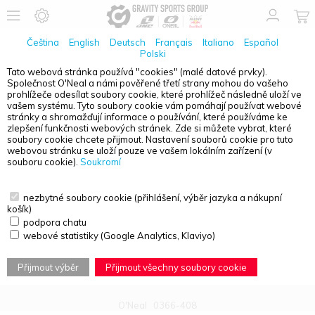
Čeština
English
Deutsch
Français
Italiano
Español
Polski
Tato webová stránka používá "cookies" (malé datové prvky).
Společnost O'Neal a námi pověřené třetí strany mohou do vašeho
PŘEHLED PRODUKTŮ - SNIPER ELITE
prohlížeče odesílat soubory cookie, které prohlížeč následně uloží ve
vašem systému. Tyto soubory cookie vám pomáhají používat webové
stránky a shromažďují informace o používání, které používáme ke
zlepšení funkčnosti webových stránek. Zde si můžete vybrat, které
soubory cookie chcete přijmout. Nastavení souborů cookie pro tuto
webovou stránku se uloží pouze ve vašem lokálním zařízení (v
souboru cookie).
Soukromí
nezbytné soubory cookie (přihlášení, výběr jazyka a nákupní
košík)
podpora chatu
webové statistiky (Google Analytics, Klaviyo)
Přijmout výběr
Přijmout všechny soubory cookie
O'Neal
0366-408