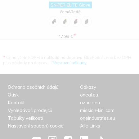
SNIPER ELITE Glove
černá/šedá
*
47.99 €
*
Cena včetně DPH a nákladů na dopravu. Obchodní cena bez DPH.
plus náklady na dopravu.
Přepravní náklady
Ochrana osobních údajů
Odkazy
Otisk
oneal.eu
Kontakt
azonic.eu
Vyhledávač prodejců
mission-kini.com
Tabulky velikostí
oneindustries.eu
Nastavení souborů cookie
Alle Links