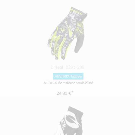
O'Neal
0391-208
MATRIX Glove
ATTACK černá/neonově žlutá
*
24.99 €