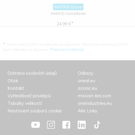
MATRIX Glove
RANCID černá/šedá
*
24.99 €
*
Cena včetně DPH a nákladů na dopravu. Obchodní cena bez DPH.
plus náklady na dopravu.
Přepravní náklady
Ochrana osobních údajů
Odkazy
Otisk
oneal.eu
Kontakt
azonic.eu
Vyhledávač prodejců
mission-kini.com
Tabulky velikostí
oneindustries.eu
Nastavení souborů cookie
Alle Links