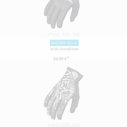
O'Neal
0391-498
MATRIX Glove
ACID černá/šedá
*
24.99 €
O'Neal
0391-438