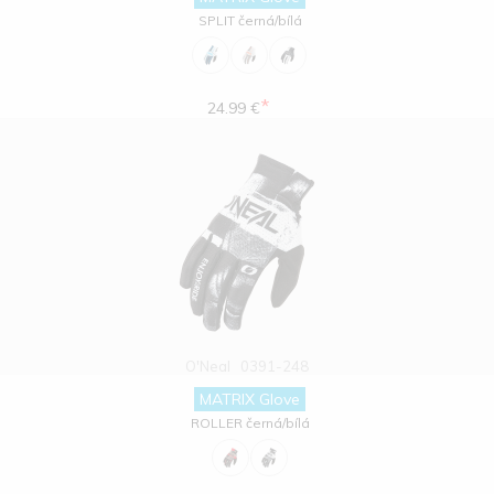
SPLIT černá/bílá
*
24.99 €
O'Neal
0391-248
MATRIX Glove
ROLLER černá/bílá