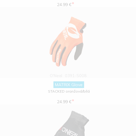
*
24.99 €
O'Neal
0391-S008
MATRIX Glove
STACKED oranžová/bílá
*
24.99 €