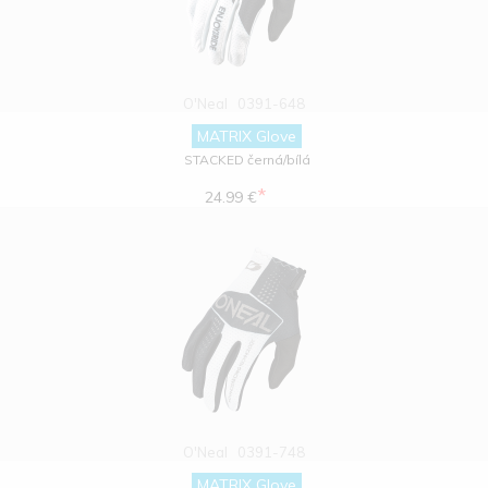
O'Neal
0391-648
MATRIX Glove
STACKED černá/bílá
*
24.99 €
O'Neal
0391-748
MATRIX Glove