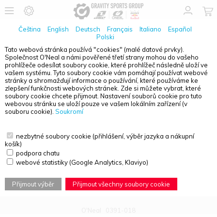
Čeština
English
Deutsch
Français
Italiano
Español
Polski
Tato webová stránka používá "cookies" (malé datové prvky).
Společnost O'Neal a námi pověřené třetí strany mohou do vašeho
PŘEHLED PRODUKTŮ - DOSPĚLÉ
prohlížeče odesílat soubory cookie, které prohlížeč následně uloží ve
vašem systému. Tyto soubory cookie vám pomáhají používat webové
stránky a shromažďují informace o používání, které používáme ke
zlepšení funkčnosti webových stránek. Zde si můžete vybrat, které
soubory cookie chcete přijmout. Nastavení souborů cookie pro tuto
webovou stránku se uloží pouze ve vašem lokálním zařízení (v
souboru cookie).
Soukromí
nezbytné soubory cookie (přihlášení, výběr jazyka a nákupní
košík)
podpora chatu
webové statistiky (Google Analytics, Klaviyo)
Přijmout výběr
Přijmout všechny soubory cookie
O'Neal
0391-018