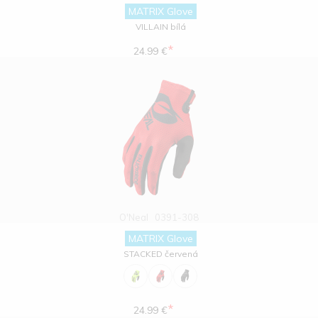
MATRIX Glove
VILLAIN bílá
*
24.99 €
O'Neal
0391-308
MATRIX Glove
STACKED červená
*
24.99 €