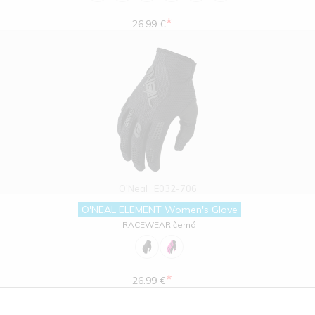
*
26.99 €
O'Neal
E032-706
O'NEAL ELEMENT Women's Glove
RACEWEAR černá
*
26.99 €