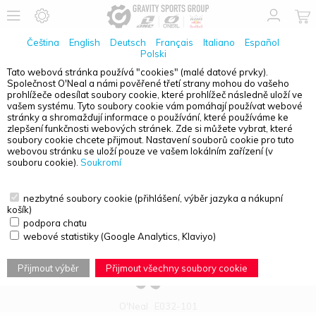
Čeština
English
Deutsch
Français
Italiano
Español
Polski
Tato webová stránka používá "cookies" (malé datové prvky).
Společnost O'Neal a námi pověřené třetí strany mohou do vašeho
PŘEHLED PRODUKTŮ - O'NEAL ELEMENT
prohlížeče odesílat soubory cookie, které prohlížeč následně uloží ve
vašem systému. Tyto soubory cookie vám pomáhají používat webové
stránky a shromažďují informace o používání, které používáme ke
zlepšení funkčnosti webových stránek. Zde si můžete vybrat, které
soubory cookie chcete přijmout. Nastavení souborů cookie pro tuto
webovou stránku se uloží pouze ve vašem lokálním zařízení (v
souboru cookie).
Soukromí
nezbytné soubory cookie (přihlášení, výběr jazyka a nákupní
košík)
podpora chatu
webové statistiky (Google Analytics, Klaviyo)
Přijmout výběr
Přijmout všechny soubory cookie
O'Neal
E032-101