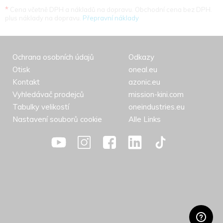
*
Cena včetně DPH a nákladů na dopravu. Obchodní cena bez DPH.
plus náklady na dopravu.
Přepravní náklady
Ochrana osobních údajů
Odkazy
Otisk
oneal.eu
Kontakt
azonic.eu
Vyhledávač prodejců
mission-kini.com
Tabulky velikostí
oneindustries.eu
Nastavení souborů cookie
Alle Links