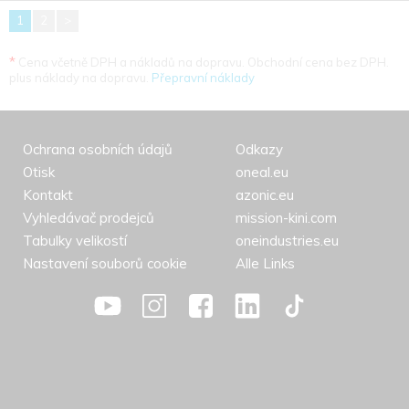
1
2
>
*
Cena včetně DPH a nákladů na dopravu. Obchodní cena bez DPH.
plus náklady na dopravu.
Přepravní náklady
Ochrana osobních údajů
Odkazy
Otisk
oneal.eu
Kontakt
azonic.eu
Vyhledávač prodejců
mission-kini.com
Tabulky velikostí
oneindustries.eu
Nastavení souborů cookie
Alle Links