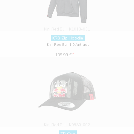
Kini Red Bull
K1013-031
KRB Zip Hoodie
Kini Red Bull 1.0 Antracit
*
109.99 €
Kini Red Bull
K0980-002
TR Cap