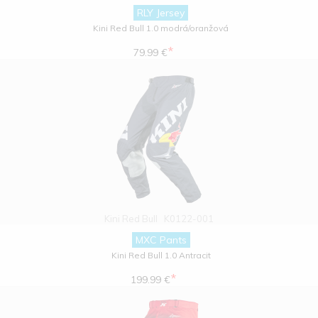
RLY Jersey
Kini Red Bull 1.0 modrá/oranžová
*
79.99 €
Kini Red Bull
K0122-001
MXC Pants
Kini Red Bull 1.0 Antracit
*
199.99 €