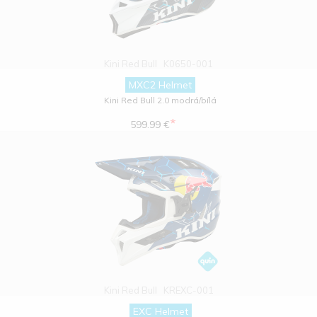
Kini Red Bull
K0650-001
MXC2 Helmet
Kini Red Bull 2.0 modrá/bílá
*
599.99 €
Kini Red Bull
KREXC-001
EXC Helmet