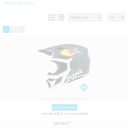
zákaznický servis.
1
2
>
Kini Red Bull
K0603-001
MX3 Helmet
Kini Red Bull 1.0 modrá/bílá
*
189.99 €