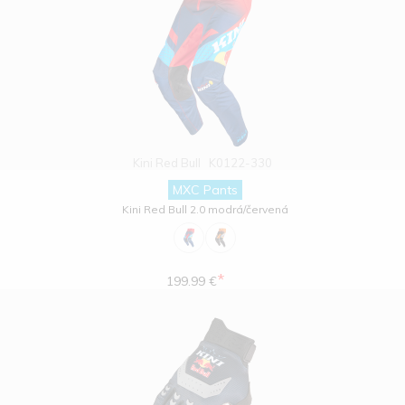
Kini Red Bull
K0122-330
MXC Pants
Kini Red Bull 2.0 modrá/červená
*
199.99 €