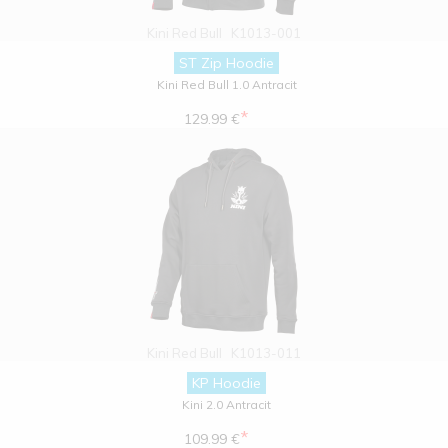
Kini Red Bull
K1013-001
ST Zip Hoodie
Kini Red Bull 1.0 Antracit
*
129.99 €
Kini Red Bull
K1013-011
KP Hoodie
Kini 2.0 Antracit
*
109.99 €