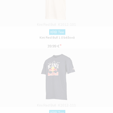
Kini Red Bull
K1012-101
KRB Tee
Kini Red Bull 1.0 béžová
*
39.99 €
Kini Red Bull
K1012-111
KRB Tee