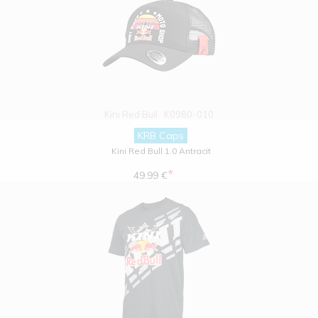
Kini Red Bull
K0980-010
KRB Caps
Kini Red Bull 1.0 Antracit
*
49.99 €