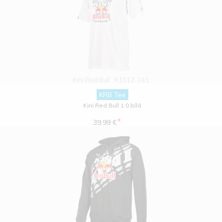
Kini Red Bull
K1012-141
KRB Tee
Kini Red Bull 1.0 bílá
*
39.99 €