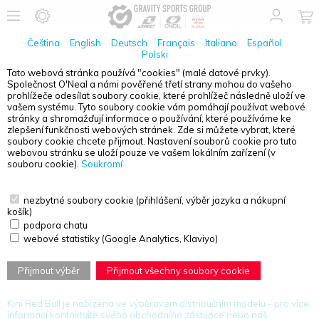
Čeština
English
Deutsch
Français
Italiano
Español
Polski
Tato webová stránka používá "cookies" (malé datové prvky).
Společnost O'Neal a námi pověřené třetí strany mohou do vašeho
PŘEHLED PRODUKTŮ - KINI RED BULL
prohlížeče odesílat soubory cookie, které prohlížeč následně uloží ve
vašem systému. Tyto soubory cookie vám pomáhají používat webové
stránky a shromažďují informace o používání, které používáme ke
zlepšení funkčnosti webových stránek. Zde si můžete vybrat, které
soubory cookie chcete přijmout. Nastavení souborů cookie pro tuto
webovou stránku se uloží pouze ve vašem lokálním zařízení (v
souboru cookie).
Soukromí
nezbytné soubory cookie (přihlášení, výběr jazyka a nákupní
Odkaz společnosti KINI Red Bull v motorsportu nyní získává nový
košík)
impuls díky silnému partnerství se společností Gravity Sports Group.
Jméno rodiny Kinigadnerů, které je v rakouském motorsportu
podpora chatu
legendární již více než 50 let, je synonymem vášně a dokonalosti v
webové statistiky (Google Analytics, Klaviyo)
motocyklových závodech. Tato spolupráce spojuje dvě ikonické
značky a vytváří vzrušující synergie, které slibují nový růst. Společně
hrdě podporujeme KINI Red Bull a nadaci Wings for Life, čímž
Přijmout výběr
Přijmout všechny soubory cookie
začínáme novou působivou kapitolu ve světě motorsportu.
Kini Red Bull je nabízena ve výběrovém distribučním modelu - pro více
informací kontaktujte svého obchodního zástupce nebo náš