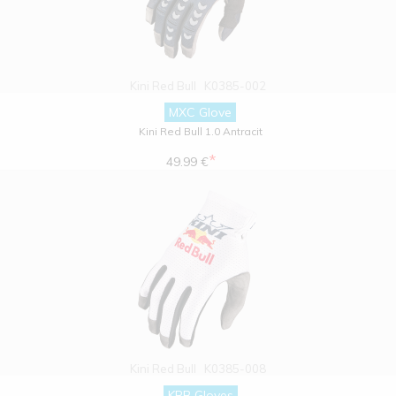
Kini Red Bull
K0385-002
MXC Glove
Kini Red Bull 1.0 Antracit
*
49.99 €
Kini Red Bull
K0385-008
KRB Gloves