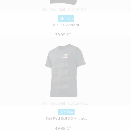
Kini Red Bull
K1018-031
KP Tee
Kini 1.0 Antracit
*
39.99 €
Kini Red Bull
K1018-021
BR Tee
Kini Red Bull 3.0 Antracit
*
49.99 €