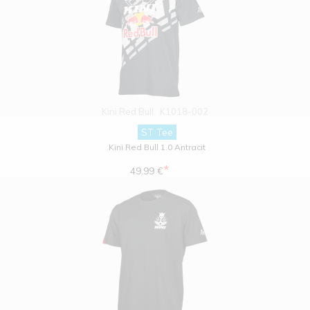
Kini Red Bull
K1018-002
ST Tee
Kini Red Bull 1.0 Antracit
*
49.99 €