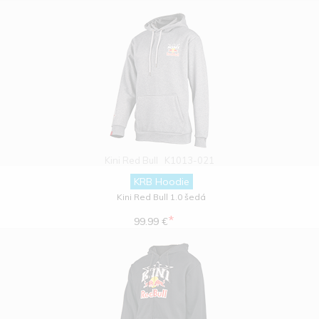
Kini Red Bull
K1013-021
KRB Hoodie
Kini Red Bull 1.0 šedá
*
99.99 €