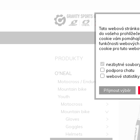
Tato webová stránka 
do vašeho prohlížeče 
cookie vám pomáhají 
funkčnosti webových 
cookie pro tuto webov
PŘEHLE
PRODUKTY
nezbytné soubory 
podpora chatu
Nalezené 
O'NEAL
webové statistiky
Motocross / Enduro
Mountain bike
Přijmout výběr
Youth
Motocross
Mountain bike
Gloves
Goggles
Helmets