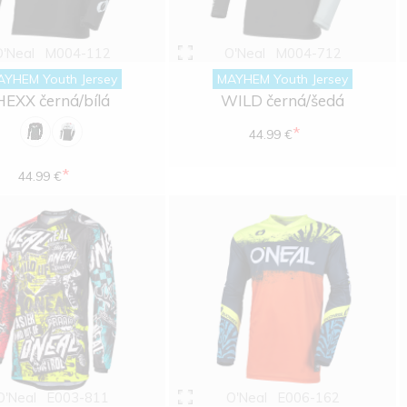
O'Neal
M004-112
O'Neal
M004-712
AYHEM Youth Jersey
MAYHEM Youth Jersey
HEXX černá/bílá
WILD černá/šedá
*
44.99 €
*
44.99 €
O'Neal
E003-811
O'Neal
E006-162