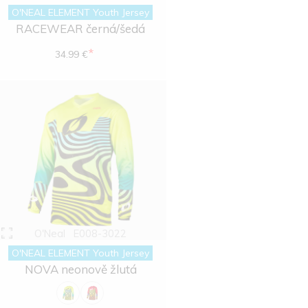
O'NEAL ELEMENT Youth Jersey
RACEWEAR černá/šedá
*
34.99 €
O'Neal
E008-3022
O'NEAL ELEMENT Youth Jersey
NOVA neonově žlutá