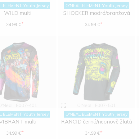
L ELEMENT Youth Jersey
O'NEAL ELEMENT Youth Jersey
WILD multi
SHOCKER modrá/oranžová
*
*
34.99 €
34.99 €
O'Neal
E007-401
O'Neal
E007-501
L ELEMENT Youth Jersey
O'NEAL ELEMENT Youth Jersey
VIBRANT multi
RANCID černá/neonově žlutá
*
*
34.99 €
34.99 €