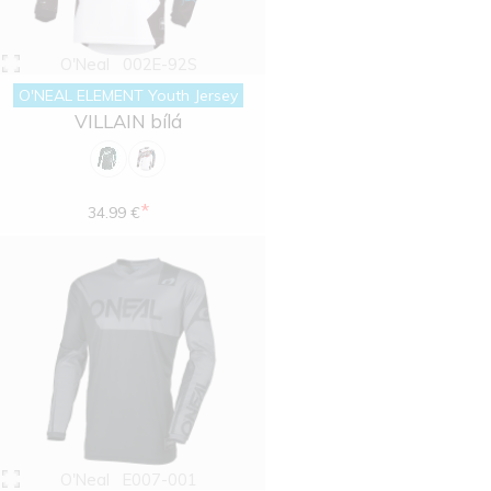
O'Neal
002E-92S
O'NEAL ELEMENT Youth Jersey
VILLAIN bílá
*
34.99 €
O'Neal
E007-001