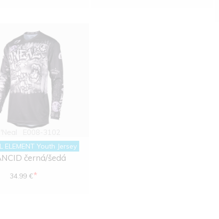
'Neal
E008-3102
L ELEMENT Youth Jersey
NCID černá/šedá
*
34.99 €