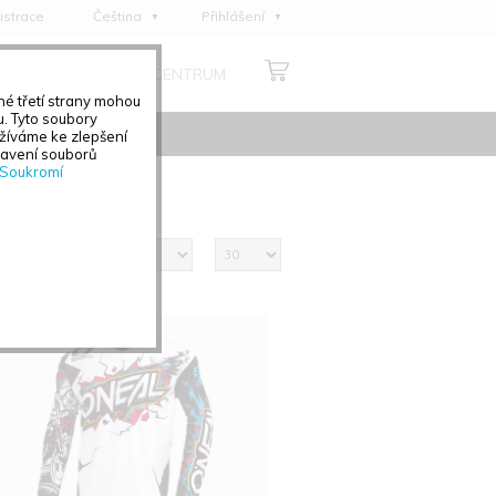
istrace
Čeština
Přihlášení
English
O NÁS
MÉDIA CENTRUM
Deutsch
é třetí strany mohou
Français
u. Tyto soubory
žíváme ke zlepšení
Italiano
tavení souborů
Soukromí
Español
Polski