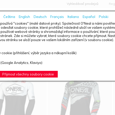
Vyhledávač prodejců
Reg
Čeština
English
Deutsch
Français
Italiano
Español
Polski
DOMOVSKÁ STRÁNKA
ZPRÁVY
používá "cookies" (malé datové prvky). Společnost O'Neal a námi pověřen
odesílat soubory cookie, které prohlížeč následně uloží ve vašem systém
používat webové stránky a shromažďují informace o používání, které pou
stránek. Zde si můžete vybrat, které soubory cookie chcete přijmout. Nas
ou stránku se uloží pouze ve vašem lokálním zařízení (v souboru cookie).
D PRODUKTŮ - DRESY
cookie (přihlášení, výběr jazyka a nákupní košík)
položky: 10
 (Google Analytics, Klaviyo)
Přijmout všechny soubory cookie