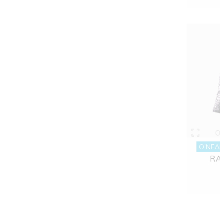
O
O'NEA
RA