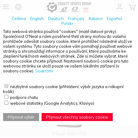
Čeština
English
Deutsch
Français
Italiano
Español
Polski
Tato webová stránka používá "cookies" (malé datové prvky).
Společnost O'Neal a námi pověřené třetí strany mohou do vašeho
PŘEHLED PRODUKTŮ - ŽENY
prohlížeče odesílat soubory cookie, které prohlížeč následně uloží ve
vašem systému. Tyto soubory cookie vám pomáhají používat webové
stránky a shromažďují informace o používání, které používáme ke
zlepšení funkčnosti webových stránek. Zde si můžete vybrat, které
soubory cookie chcete přijmout. Nastavení souborů cookie pro tuto
webovou stránku se uloží pouze ve vašem lokálním zařízení (v
souboru cookie).
Soukromí
nezbytné soubory cookie (přihlášení, výběr jazyka a nákupní
košík)
podpora chatu
webové statistiky (Google Analytics, Klaviyo)
Přijmout výběr
Přijmout všechny soubory cookie
O'Neal
E007-714