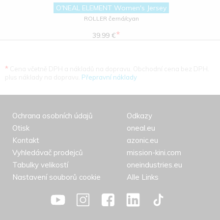
O'NEAL ELEMENT Women's Jersey
ROLLER černá/cyan
*
39.99 €
*
Cena včetně DPH a nákladů na dopravu. Obchodní cena bez DPH.
plus náklady na dopravu.
Přepravní náklady
Ochrana osobních údajů
Odkazy
Otisk
oneal.eu
Kontakt
azonic.eu
Vyhledávač prodejců
mission-kini.com
Tabulky velikostí
oneindustries.eu
Nastavení souborů cookie
Alle Links